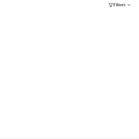
Filters