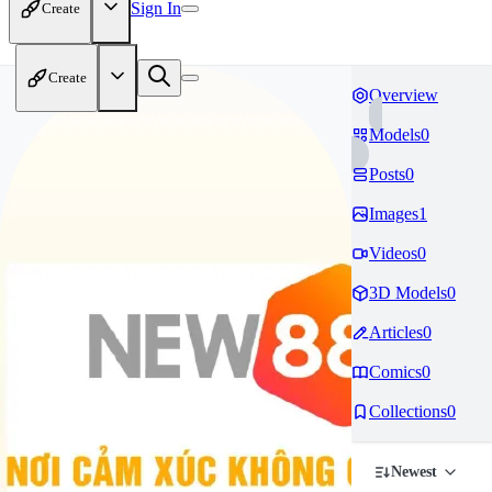
Sign In
Create
Create
Overview
Models
0
Posts
0
Images
1
Videos
0
3D Models
0
Articles
0
Comics
0
Collections
0
Newest