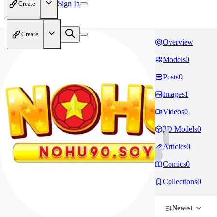
Sign In
Create
Create
Overview
Models
0
Posts
0
Images
1
Videos
0
3D Models
0
Articles
0
Comics
0
Collections
0
Newest