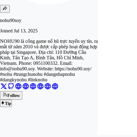
nohu90soy
Joined
Jul 13, 2025
NOHU90 là cổng game nổ hũ trực tuyến uy tín, ra
mắt từ năm 2010 và được cấp phép hoạt động hợp
pháp tại Singapore. Địa chỉ: 110 Đường Cầu
Kinh, Tân Tạo A, Bình Tân, Hồ Chí Minh,
Vietnam. Phone: 0951100332. Email:
info@nohu90.soy
. Website: https://nohu90.soy/
#nohu #trangchunohu #dangnhapnohu
#dangkynohu #linknohu
Follow
Tip