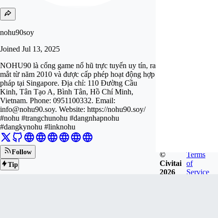
nohu90soy
Joined
Jul 13, 2025
NOHU90 là cổng game nổ hũ trực tuyến uy tín, ra
mắt từ năm 2010 và được cấp phép hoạt động hợp
pháp tại Singapore. Địa chỉ: 110 Đường Cầu
Kinh, Tân Tạo A, Bình Tân, Hồ Chí Minh,
Vietnam. Phone: 0951100332. Email:
info@nohu90.soy
. Website: https://nohu90.soy/
#nohu #trangchunohu #dangnhapnohu
#dangkynohu #linknohu
Follow
©
Terms
Civitai
of
Tip
2026
Service