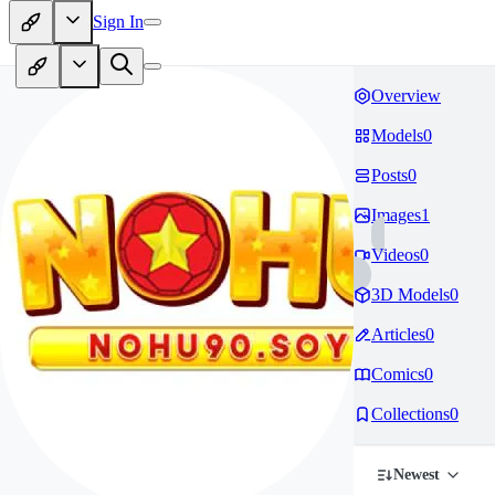
Sign In
Overview
Models
0
Posts
0
Images
1
Videos
0
3D Models
0
Articles
0
Comics
0
Collections
0
Newest