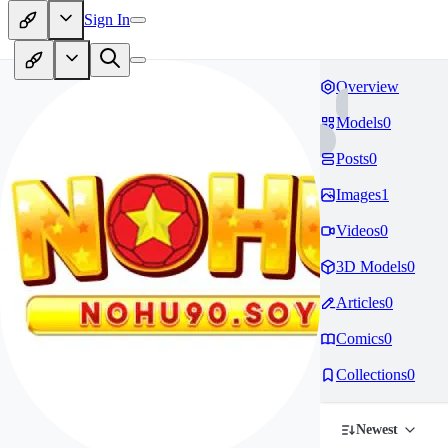
Sign In
Overview
Models
0
Posts
0
Images
1
Videos
0
3D Models
0
Articles
0
Comics
0
Collections
0
Newest