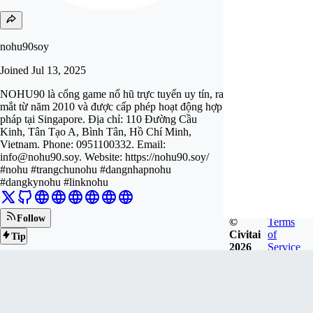
nohu90soy
Joined
Jul 13, 2025
NOHU90 là cổng game nổ hũ trực tuyến uy tín, ra
mắt từ năm 2010 và được cấp phép hoạt động hợp
pháp tại Singapore. Địa chỉ: 110 Đường Cầu
Kinh, Tân Tạo A, Bình Tân, Hồ Chí Minh,
Vietnam. Phone: 0951100332. Email:
info@nohu90.soy
. Website: https://nohu90.soy/
#nohu #trangchunohu #dangnhapnohu
#dangkynohu #linknohu
Follow
©
Terms
Civitai
of
Tip
2026
Service