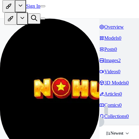
Sign In
Overview
Models
0
Posts
0
Images
2
Videos
0
3D Models
0
Articles
0
Comics
0
Collections
0
Newest