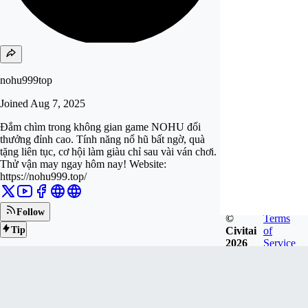
nohu999top
Joined
Aug 7, 2025
Đắm chìm trong không gian game NOHU đổi
thưởng đỉnh cao. Tính năng nổ hũ bất ngờ, quà
tặng liên tục, cơ hội làm giàu chỉ sau vài ván chơi.
Thử vận may ngay hôm nay! Website:
https://nohu999.top/
Follow
©
Terms
Civitai
of
Tip
2026
Service