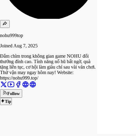
nohu999top
Joined
Aug 7, 2025
Đắm chìm trong không gian game NOHU đổi
thưởng đỉnh cao. Tính năng nổ hũ bất ngờ, quà
tặng liên tục, cơ hội làm giàu chỉ sau vài ván chơi.
Thử vận may ngay hôm nay! Website:
https://nohu999.top/
Follow
Tip