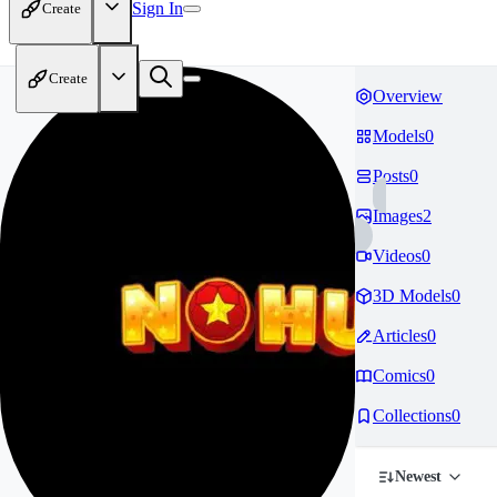
Sign In
Create
Create
Overview
Models
0
Posts
0
Images
2
Videos
0
3D Models
0
Articles
0
Comics
0
Collections
0
Newest