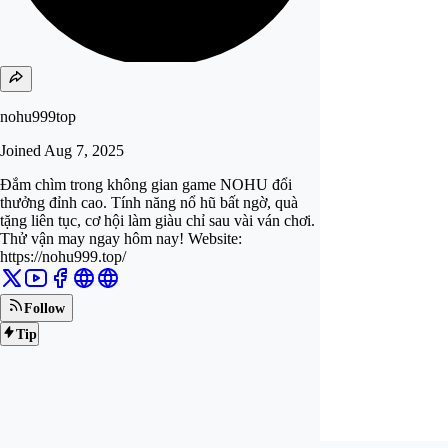
nohu999top
Joined
Aug 7, 2025
Đắm chìm trong không gian game NOHU đổi
thưởng đỉnh cao. Tính năng nổ hũ bất ngờ, quà
tặng liên tục, cơ hội làm giàu chỉ sau vài ván chơi.
Thử vận may ngay hôm nay! Website:
https://nohu999.top/
Follow
Tip