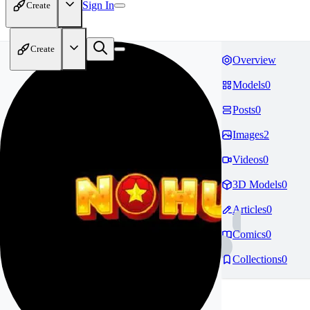
Sign In
Create
Create
Overview
Models
0
Posts
0
Images
2
Videos
0
3D Models
0
Articles
0
Comics
0
Collections
0