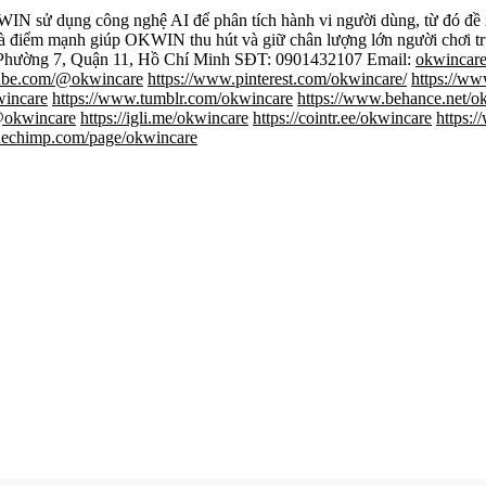
N sử dụng công nghệ AI để phân tích hành vi người dùng, từ đó đề xuấ
 là điểm mạnh giúp OKWIN thu hút và giữ chân lượng lớn người chơi 
Phường 7, Quận 11, Hồ Chí Minh SĐT: 0901432107 Email:
okwincar
tube.com/@okwincare
https://www.pinterest.com/okwincare/
https://ww
kwincare
https://www.tumblr.com/okwincare
https://www.behance.net/o
/@okwincare
https://igli.me/okwincare
https://cointr.ee/okwincare
https:
dechimp.com/page/okwincare