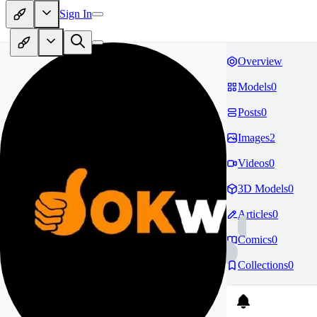
Sign In
Overview
Models
0
Posts
0
Images
2
Videos
0
3D Models
0
Articles
0
Comics
0
Collections
0