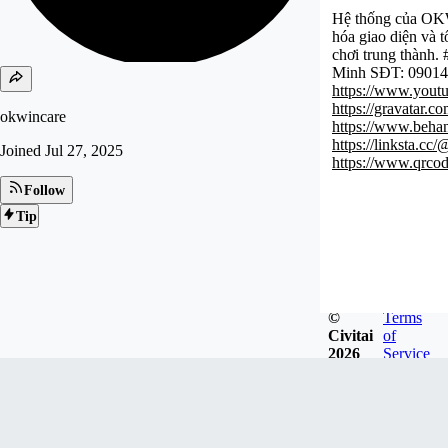
Hệ thống của OKWI
hóa giao diện và 
chơi trung thành.
Minh SĐT: 09014
https://www.you
https://gravatar.c
okwincare
https://www.beha
https://linksta.cc
Joined
Jul 27, 2025
https://www.qrco
Follow
Tip
©
Terms
Civitai
of
2026
Service