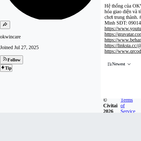
Hệ thống của OKWI
hóa giao diện và 
chơi trung thành.
Minh SĐT: 09014
https://www.you
https://gravatar.c
okwincare
https://www.beha
https://linksta.cc
Joined
Jul 27, 2025
https://www.qrco
Follow
Newest
Tip
©
Terms
Civitai
of
2026
Service