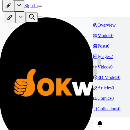
Sign In
Overview
Models
0
Posts
0
Images
2
Videos
0
3D Models
0
Articles
0
Comics
0
Collections
0