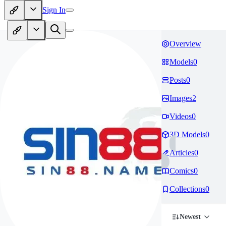
Sign In
Overview
Models
0
Posts
0
Images
2
Videos
0
3D Models
0
Articles
0
Comics
0
Collections
0
Newest