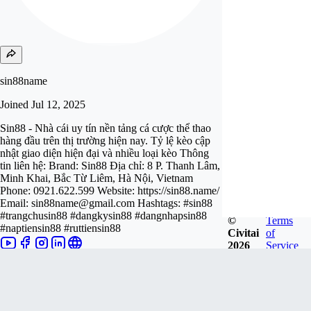
sin88name
Joined
Jul 12, 2025
Sin88 - Nhà cái uy tín nền tảng cá cược thể thao
hàng đầu trên thị trường hiện nay. Tỷ lệ kèo cập
nhật giao diện hiện đại và nhiều loại kèo Thông
tin liên hệ: Brand: Sin88 Địa chỉ: 8 P. Thanh Lâm,
Minh Khai, Bắc Từ Liêm, Hà Nội, Vietnam
Phone: 0921.622.599 Website: https://sin88.name/
Email:
sin88name@gmail.com
Hashtags: #sin88
#trangchusin88 #dangkysin88 #dangnhapsin88
©
Terms
#naptiensin88 #ruttiensin88
Civitai
of
2026
Service
Follow
Tip