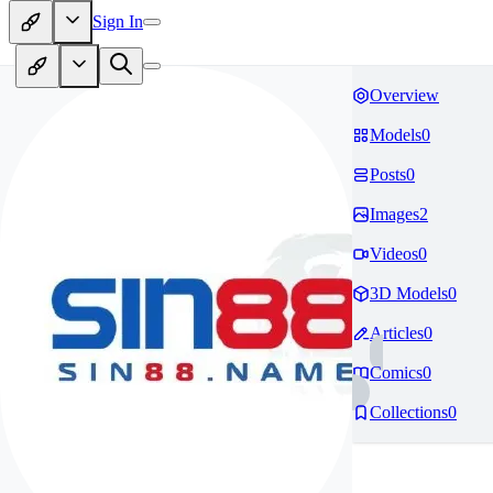
Sign In
Overview
Models
0
Posts
0
Images
2
Videos
0
3D Models
0
Articles
0
Comics
0
Collections
0