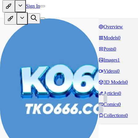
Sign In
Overview
Models
0
Posts
0
Images
1
Videos
0
3D Models
0
Articles
0
Comics
0
Collections
0