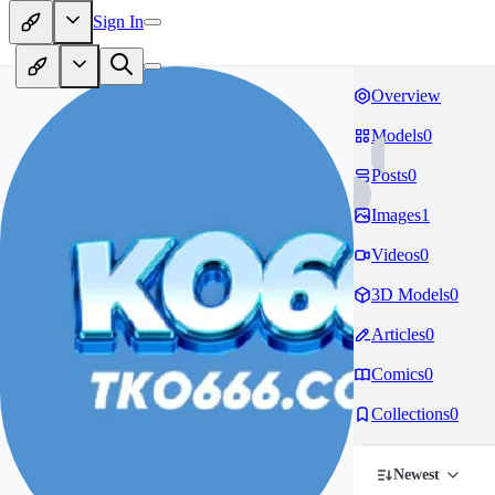
Sign In
Overview
Models
0
Posts
0
Images
1
Videos
0
3D Models
0
Articles
0
Comics
0
Collections
0
Newest