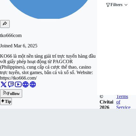
Filters
tko666com
Joined
Mar 6, 2025
KO66 là một nền tảng giải trí trực tuyến hàng đầu
với giấy phép hoạt động từ PAGCOR
(Philippines), cung cấp cá cược thể thao, casino
trực tuyến, slot games, bắn cá và xổ số. Website:
https://tko666.com/
Follow
©
Terms
Civitai
of
Tip
2026
Service