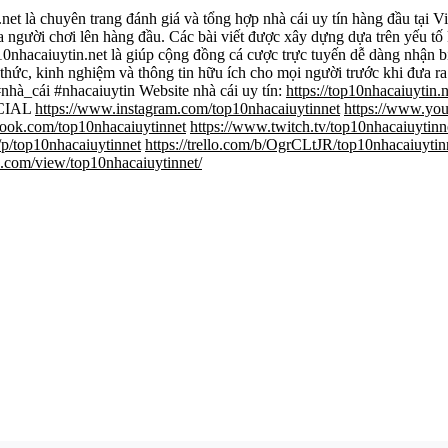
net là chuyên trang đánh giá và tổng hợp nhà cái uy tín hàng đầu tại V
ủa người chơi lên hàng đầu. Các bài viết được xây dựng dựa trên yếu t
nhacaiuytin.net là giúp cộng đồng cá cược trực tuyến dễ dàng nhận biế
 thức, kinh nghiệm và thông tin hữu ích cho mọi người trước khi đưa r
nhà_cái #nhacaiuytin Website nhà cái uy tín:
https://top10nhacaiuytin.n
OCIAL
https://www.instagram.com/top10nhacaiuytinnet
https://www.yo
book.com/top10nhacaiuytinnet
https://www.twitch.tv/top10nhacaiuytinn
/p/top10nhacaiuytinnet
https://trello.com/b/OgrCLtJR/top10nhacaiuytin
le.com/view/top10nhacaiuytinnet/