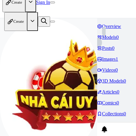
Sign In
Create
Create
Overview
Models
0
Posts
0
Images
1
Videos
0
3D Models
0
Articles
0
Comics
0
Collections
0