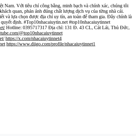
iệt Nam. Với tiêu chí công bằng, minh bạch và chính xác, chúng tôi
ố khách quan, phản ánh đúng chất lượng dịch vụ của từng nhà cái.
t và lựa chọn được địa chỉ uy tín, an toàn để tham gia. Đây chính là
a quyết định. #Top10nhacaiuytin.net #top10nhacaiuytinnet
et/
Hotline: 0395717317 Địa chỉ: 131 Đ. 43 CL, Cát Lái, Thủ Đức,
utube.com/@top10nhacaiuytinnet
et/
https://x.com/nhacaiuytinnet4
net
https://www.diigo.com/profile/nhacaiuytinnet1