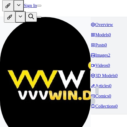
Sign In
Overview
Models
0
Posts
0
Images
2
Videos
0
3D Models
0
Articles
0
Comics
0
Collections
0