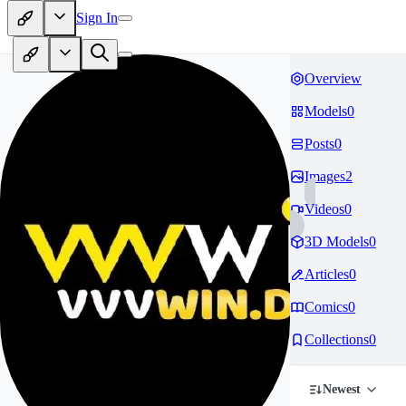
Sign In
Overview
Models
0
Posts
0
Images
2
Videos
0
3D Models
0
Articles
0
Comics
0
Collections
0
Newest