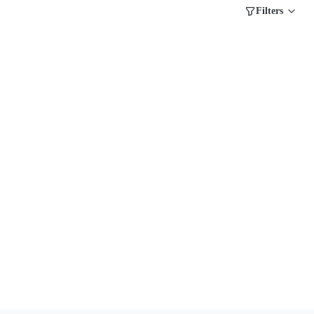
Filters