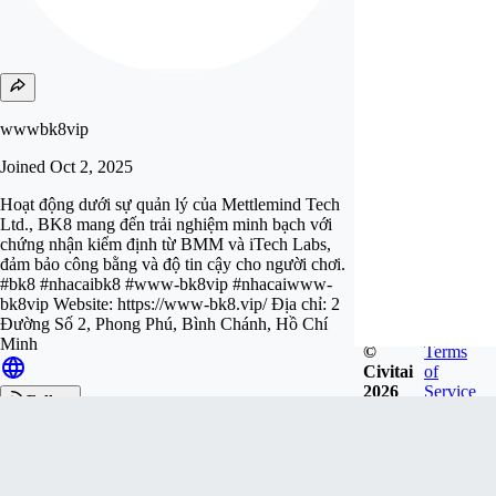
wwwbk8vip
Joined
Oct 2, 2025
Hoạt động dưới sự quản lý của Mettlemind Tech
Ltd., BK8 mang đến trải nghiệm minh bạch với
chứng nhận kiểm định từ BMM và iTech Labs,
đảm bảo công bằng và độ tin cậy cho người chơi.
#bk8 #nhacaibk8 #www-bk8vip #nhacaiwww-
bk8vip Website: https://www-bk8.vip/ Địa chỉ: 2
Đường Số 2, Phong Phú, Bình Chánh, Hồ Chí
Minh
©
Terms
Civitai
of
2026
Service
Follow
Tip