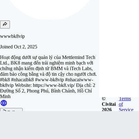
wwwbk8vip
Joined
Oct 2, 2025
Hoạt động dưới sự quản lý của Mettlemind Tech
Ltd., BK8 mang đến trải nghiệm minh bạch với
chứng nhận kiểm định từ BMM và iTech Labs,
đảm bảo công bằng và độ tin cậy cho người chơi.
#bk8 #nhacaibk8 #www-bk8vip #nhacaiwww-
bk8vip Website: https://www-bk8.vip/ Địa chỉ: 2
Đường Số 2, Phong Phú, Bình Chánh, Hồ Chí
Minh
©
Terms
Civitai
of
2026
Service
Follow
Tip