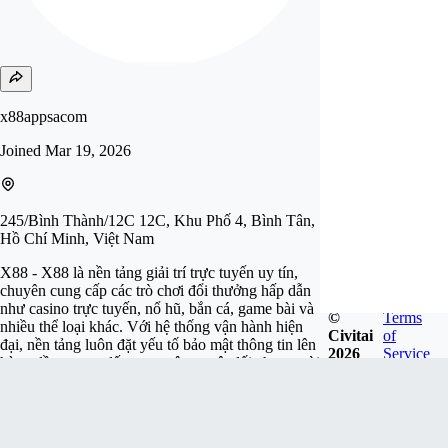
x88appsacom
Joined
Mar 19, 2026
245/Bình Thành/12C 12C, Khu Phố 4, Bình Tân,
Hồ Chí Minh, Việt Nam
X88 - X88 là nền tảng giải trí trực tuyến uy tín,
chuyên cung cấp các trò chơi đổi thưởng hấp dẫn
như casino trực tuyến, nổ hũ, bắn cá, game bài và
©
Terms
nhiều thể loại khác. Với hệ thống vận hành hiện
Civitai
of
đại, nền tảng luôn đặt yếu tố bảo mật thông tin lên
2026
Service
hàng đầu, mang đến sự an tâm tuyệt đối cho người
chơi. Khi tham gia, người chơi sẽ được trải
nghiệm kho game đa dạng, giao diện thân thiện,
cùng tốc độ nạp rút nhanh chóng, ổn định. Đội
ngũ hỗ trợ khách hàng hoạt động 24/7, sẵn sàng