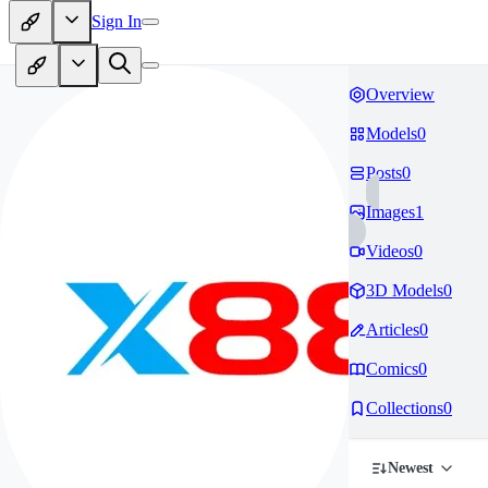
Sign In
Overview
Models
0
Posts
0
Images
1
Videos
0
3D Models
0
Articles
0
Comics
0
Collections
0
Newest