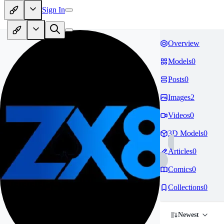
Sign In
Overview
Models
0
Posts
0
Images
2
Videos
0
3D Models
0
Articles
0
Comics
0
Collections
0
Newest