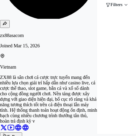
Filters
zx88asacom
Joined
Mar 15, 2026
Vietnam
ZX88 là sân chơi cá cược trực tuyến mang đến
nhiều lựa chọn giải trí hấp dẫn như casino live, cá
cược thể thao, slot game, bắn cá và xổ số dành
cho cộng đồng người chơi. Nền tảng được xây
dựng với giao diện hiện đại, bố cục rõ ràng và khả
năng tương thích tốt trên cả điện thoại lẫn máy
tính. Hệ thống thanh toán hoạt động ổn định, minh
bạch cùng nhiều chương trình thưởng tân thủ,
hoàn trả định kỳ v