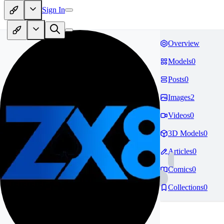
Sign In
Overview
Models
0
Posts
0
Images
2
Videos
0
3D Models
0
Articles
0
Comics
0
Collections
0