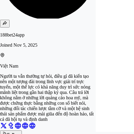
188bet24app
Joined
Nov 5, 2025
Việt Nam
Người ta vẫn thường tự hỏi, điều gì đã kiến tạo
nên một tượng đài trong lĩnh vực giải trí trực
tuyến, một thế lực có khả năng duy trì sức nóng
mãnh liệt trong gần hai thập kỷ qua. Câu trả lời
không nằm ở những lời quảng cáo hoa mỹ, mà
được chứng thực bằng những con số biết nói,
những đối tác chiến lược tầm cỡ và một hệ sinh
thái sản phẩm được mài giũa đến độ hoàn hảo, tất
cả đã hội tụ và định danh