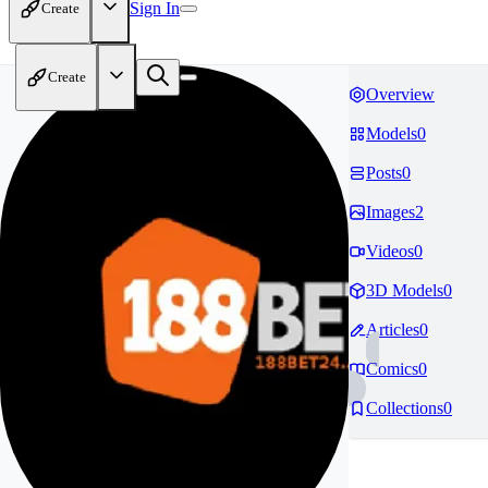
Sign In
Create
Create
Overview
Models
0
Posts
0
Images
2
Videos
0
3D Models
0
Articles
0
Comics
0
Collections
0