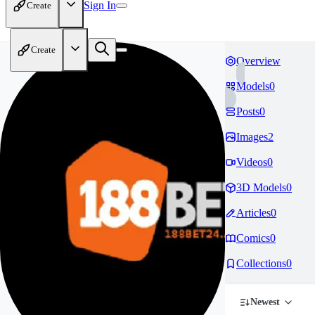
Sign In
Create
Create
Overview
Models
0
Posts
0
Images
2
Videos
0
3D Models
0
Articles
0
Comics
0
Collections
0
Newest