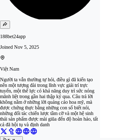
188bet24app
Joined
Nov 5, 2025
Việt Nam
Người ta vẫn thường tự hỏi, điều gì đã kiến tạo
nên một tượng đài trong lĩnh vực giải trí trực
tuyến, một thế lực có khả năng duy trì sức nóng
mãnh liệt trong gần hai thập kỷ qua. Câu trả lời
không nằm ở những lời quảng cáo hoa mỹ, mà
được chứng thực bằng những con số biết nói,
những đối tác chiến lược tầm cỡ và một hệ sinh
thái sản phẩm được mài giũa đến độ hoàn hảo, tất
cả đã hội tụ và định danh