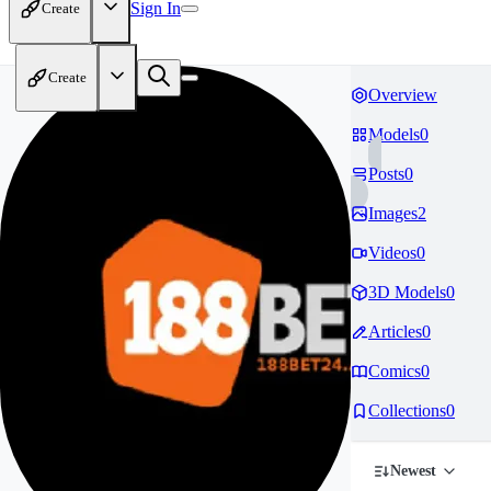
Sign In
Create
Create
Overview
Models
0
Posts
0
Images
2
Videos
0
3D Models
0
Articles
0
Comics
0
Collections
0
Newest