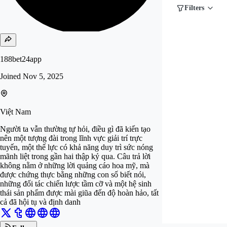
Filters
188bet24app
Joined
Nov 5, 2025
Việt Nam
Người ta vẫn thường tự hỏi, điều gì đã kiến tạo
nên một tượng đài trong lĩnh vực giải trí trực
tuyến, một thế lực có khả năng duy trì sức nóng
mãnh liệt trong gần hai thập kỷ qua. Câu trả lời
không nằm ở những lời quảng cáo hoa mỹ, mà
được chứng thực bằng những con số biết nói,
những đối tác chiến lược tầm cỡ và một hệ sinh
thái sản phẩm được mài giũa đến độ hoàn hảo, tất
cả đã hội tụ và định danh