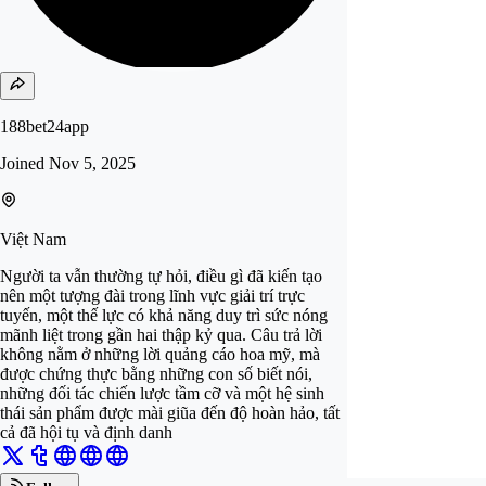
188bet24app
Joined
Nov 5, 2025
Việt Nam
Người ta vẫn thường tự hỏi, điều gì đã kiến tạo
nên một tượng đài trong lĩnh vực giải trí trực
tuyến, một thế lực có khả năng duy trì sức nóng
mãnh liệt trong gần hai thập kỷ qua. Câu trả lời
không nằm ở những lời quảng cáo hoa mỹ, mà
được chứng thực bằng những con số biết nói,
những đối tác chiến lược tầm cỡ và một hệ sinh
thái sản phẩm được mài giũa đến độ hoàn hảo, tất
cả đã hội tụ và định danh