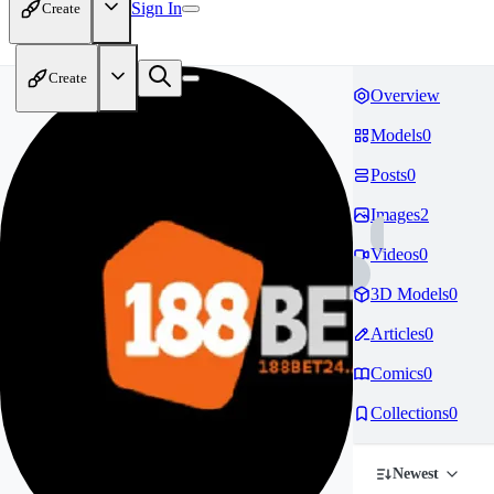
Sign In
Create
Create
Overview
Models
0
Posts
0
Images
2
Videos
0
3D Models
0
Articles
0
Comics
0
Collections
0
Newest