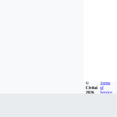
©
Terms
Civitai
of
2026
Service