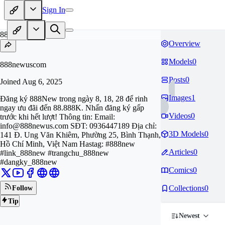
Sign In
88
Overview
Models
0
888newuscom
Posts
0
Joined
Aug 6, 2025
Images
1
Đăng ký 888New trong ngày 8, 18, 28 để rinh
ngay ưu đãi đến 88.888K. Nhấn đăng ký gấp
Videos
0
trước khi hết lượt! Thông tin: Email:
info@888newus.com
SĐT: 0936447189 Địa chỉ:
3D Models
0
141 Đ. Ung Văn Khiêm, Phường 25, Bình Thạnh,
Hồ Chí Minh, Việt Nam Hastag: #888new
Articles
0
#link_888new #trangchu_888new
#dangky_888new
Comics
0
Collections
0
Follow
Tip
Newest