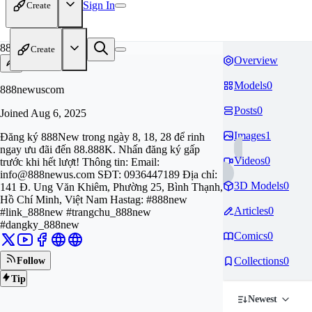
Sign In
Create
88
Create
Overview
Models
0
888newuscom
Posts
0
Joined
Aug 6, 2025
Images
1
Đăng ký 888New trong ngày 8, 18, 28 để rinh
ngay ưu đãi đến 88.888K. Nhấn đăng ký gấp
Videos
0
trước khi hết lượt! Thông tin: Email:
info@888newus.com
SĐT: 0936447189 Địa chỉ:
3D Models
0
141 Đ. Ung Văn Khiêm, Phường 25, Bình Thạnh,
Hồ Chí Minh, Việt Nam Hastag: #888new
Articles
0
#link_888new #trangchu_888new
#dangky_888new
Comics
0
Collections
0
Follow
Tip
Newest