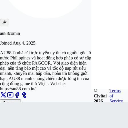
au88comin
Joined
Aug 4, 2025
AU88 là nhà cái trực tuyến uy tín có nguồn gốc từ
nước Philippines và hoạt động hợp pháp có sự cấp
phép của tổ chức PAGCOR. Với giao diện hiện
đại, nền tảng bảo mật cao và tốc độ nạp rút siêu
nhanh, khuyến mãi hấp dẫn, hoàn trả không giới
hạn, AU88 nhanh chóng chiếm được lòng tin của
cộng đồng game thủ Việt. - Website:
https://au88.com.in/
©
Terms
Civitai
of
2026
Service
Follow
Tip