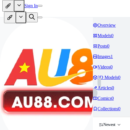
Sign In
Overview
Models
0
Posts
0
Images
1
Videos
0
3D Models
0
Articles
0
Comics
0
Collections
0
Newest