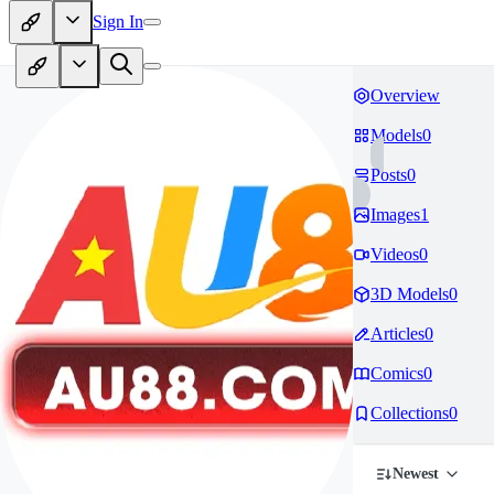
Sign In
Overview
Models
0
Posts
0
Images
1
Videos
0
3D Models
0
Articles
0
Comics
0
Collections
0
Newest