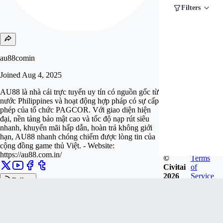
Filters
au88comin
Joined
Aug 4, 2025
AU88 là nhà cái trực tuyến uy tín có nguồn gốc từ
nước Philippines và hoạt động hợp pháp có sự cấp
phép của tổ chức PAGCOR. Với giao diện hiện
đại, nền tảng bảo mật cao và tốc độ nạp rút siêu
nhanh, khuyến mãi hấp dẫn, hoàn trả không giới
hạn, AU88 nhanh chóng chiếm được lòng tin của
cộng đồng game thủ Việt. - Website:
https://au88.com.in/
©
Terms
Civitai
of
2026
Service
Follow
Tip