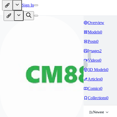
Sign In
Overview
Models
0
Posts
0
Images
2
Videos
0
3D Models
0
Articles
0
Comics
0
Collections
0
Newest