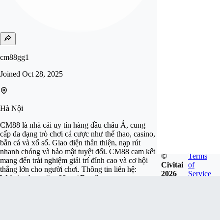
cm88gg1
Joined
Oct 28, 2025
Hà Nội
CM88 là nhà cái uy tín hàng đầu châu Á, cung
cấp đa dạng trò chơi cá cược như thể thao, casino,
bắn cá và xổ số. Giao diện thân thiện, nạp rút
nhanh chóng và bảo mật tuyệt đối. CM88 cam kết
©
Terms
mang đến trải nghiệm giải trí đỉnh cao và cơ hội
Civitai
of
thắng lớn cho người chơi. Thông tin liên hệ:
2026
Service
Website: https://cm88.gg/ Email:
contact@cm88.gg
Số điện thoại: 0968799638
Follow