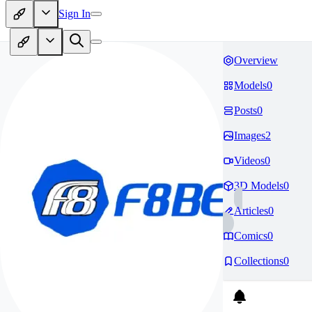
Sign In
Overview
Models
0
Posts
0
Images
2
Videos
0
3D Models
0
Articles
0
Comics
0
Collections
0