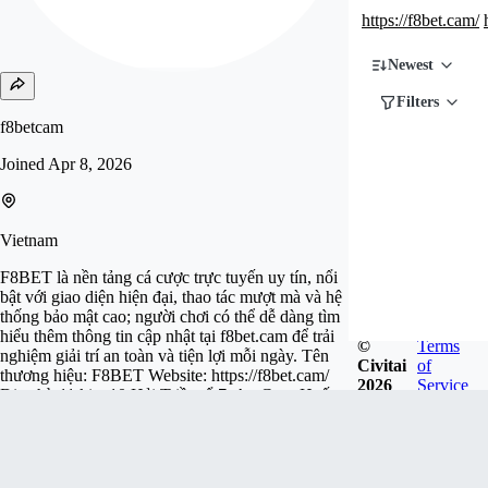
https://f8bet.cam/
Newest
Filters
f8betcam
Joined
Apr 8, 2026
Vietnam
F8BET là nền tảng cá cược trực tuyến uy tín, nổi
bật với giao diện hiện đại, thao tác mượt mà và hệ
thống bảo mật cao; người chơi có thể dễ dàng tìm
hiểu thêm thông tin cập nhật tại f8bet.cam để trải
©
Terms
nghiệm giải trí an toàn và tiện lợi mỗi ngày. Tên
Civitai
of
thương hiệu: F8BET Website: https://f8bet.cam/
2026
Service
Địa chỉ: 11 kiet 10 Hải Triều tổ 7, An Cựu, Huế,
Thành phố Huế, Việt Nam Số điện thoại:
0967812904 Email:
f8betcam@gmail.com
Hastags: #f8bet #f8betcam #f8betdangnhap
#nhacaif8bet #trangchuf8bet