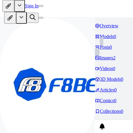
Sign In
Overview
Models
0
Posts
0
Images
2
Videos
0
3D Models
0
Articles
0
Comics
0
Collections
0