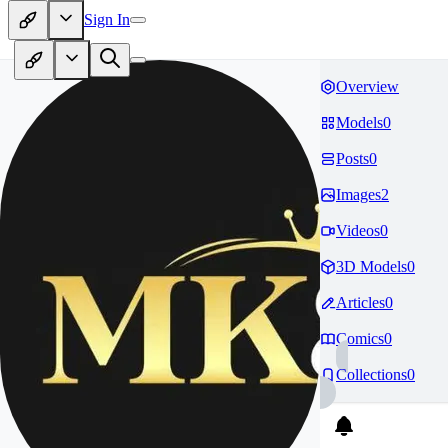
Sign In
Overview
Models
0
Posts
0
Images
2
Videos
0
3D Models
0
Articles
0
Comics
0
Collections
0