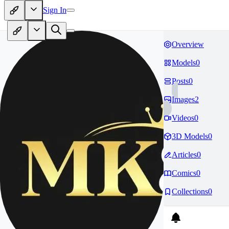
Sign In
Overview
Models
0
Posts
0
Images
2
Videos
0
3D Models
0
Articles
0
Comics
0
Collections
0