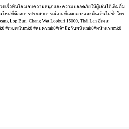
ดเร็วทันใจ มอบความสนุกและความปลอดภัยให้ผู้เล่นได้เต็มอิ่ม
นใหม่ที่ต้องการประสบการณ์เกมที่แตกต่างและตื่นเต้นไม่ซ้ำใคร
ueang Lop Buri, Chang Wat Lopburi 15000, Thái Lan อีเมล:
k8 #เวบพนันmk8 #สมครmk8#เจ้ามือรับพนันmk8#หน้าแรกmk8