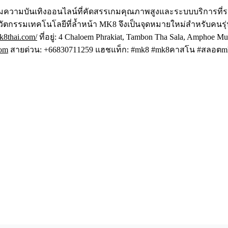
มความบันเทิงออนไลน์ที่คัดสรรเกมคุณภาพสูงและระบบบริการที่รว
วัตกรรมเทคโนโลยีที่ล้ำหน้า MK8 จึงเป็นจุดหมายใหม่สำหรับคนรุ่
mk8thai.com/
ที่อยู่: 4 Chaloem Phrakiat, Tambon Tha Sala, Amphoe M
com
สายด่วน: +66830711259 แฮชแท็ก: #mk8 #mk8คาสโน #สลอตm