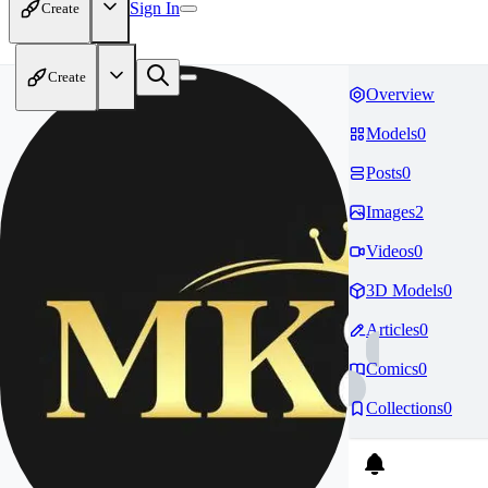
Sign In
Create
Create
Overview
Models
0
Posts
0
Images
2
Videos
0
3D Models
0
Articles
0
Comics
0
Collections
0