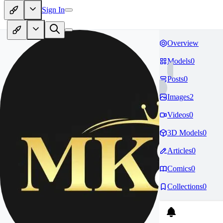
Sign In
Overview
Models
0
Posts
0
Images
2
Videos
0
3D Models
0
Articles
0
Comics
0
Collections
0