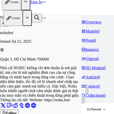
Sign In
Create
NO
Create
Overview
Models
0
nohuhot
Posts
0
Joined
Jul 21, 2025
Images
1
Videos
0
Quận 5, Hồ Chí Minh 700000
Nhà cái NOHU không chỉ đơn thuần là nơi giải
3D Models
0
trí, mà còn là trải nghiệm đỉnh cao của sự công
bằng và minh bạch trong từng ván cược. Giao
Articles
0
diện thân thiện, tốc độ xử lý nhanh như chớp tạo
nên cảm giác mượt mà hiếm có. Đặc biệt, Nohu
Comics
0
luôn khiến người chơi cảm nhận được giá trị thật
của may mắn và chiến thuật trong từng phút giây.
Collections
0
Thông tin chi tiết: Website: https://nohu.hot/
Newest
Follow