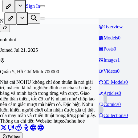
Sign In
NO
Overview
Models
0
nohuhot
Posts
0
Joined
Jul 21, 2025
Images
1
Videos
0
Quận 5, Hồ Chí Minh 700000
Nhà cái NOHU không chỉ đơn thuần là nơi giải
3D Models
0
trí, mà còn là trải nghiệm đỉnh cao của sự công
bằng và minh bạch trong từng ván cược. Giao
Articles
0
diện thân thiện, tốc độ xử lý nhanh như chớp tạo
nên cảm giác mượt mà hiếm có. Đặc biệt, Nohu
Comics
0
luôn khiến người chơi cảm nhận được giá trị thật
của may mắn và chiến thuật trong từng phút giây.
Collections
0
Thông tin chi tiết: Website: https://nohu.hot/
Follow