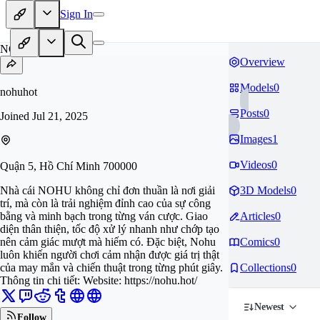
Sign In
NO
Overview
Models
0
nohuhot
Posts
0
Joined
Jul 21, 2025
Images
1
Videos
0
Quận 5, Hồ Chí Minh 700000
Nhà cái NOHU không chỉ đơn thuần là nơi giải
3D Models
0
trí, mà còn là trải nghiệm đỉnh cao của sự công
bằng và minh bạch trong từng ván cược. Giao
Articles
0
diện thân thiện, tốc độ xử lý nhanh như chớp tạo
nên cảm giác mượt mà hiếm có. Đặc biệt, Nohu
Comics
0
luôn khiến người chơi cảm nhận được giá trị thật
của may mắn và chiến thuật trong từng phút giây.
Collections
0
Thông tin chi tiết: Website: https://nohu.hot/
Newest
Follow