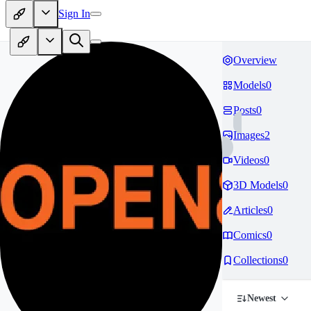
Sign In
Overview
Models
0
Posts
0
Images
2
Videos
0
3D Models
0
Articles
0
Comics
0
Collections
0
Newest