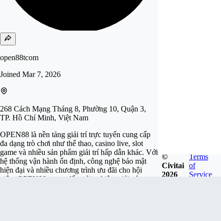
open88tcom
Joined
Mar 7, 2026
268 Cách Mạng Tháng 8, Phường 10, Quận 3,
TP. Hồ Chí Minh, Việt Nam
OPEN88 là nền tảng giải trí trực tuyến cung cấp
đa dạng trò chơi như thể thao, casino live, slot
game và nhiều sản phẩm giải trí hấp dẫn khác. Với
©
Terms
hệ thống vận hành ổn định, công nghệ bảo mật
Civitai
of
hiện đại và nhiều chương trình ưu đãi cho hội
2026
Service
viên, OPEN88 mang đến trải nghiệm giải trí an
toàn, minh bạch và tiện lợi cho người dùng.
Website: https://open88t.com/ Phone: 0938475612