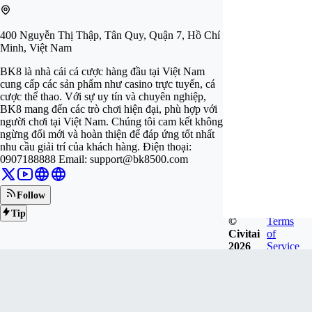
400 Nguyễn Thị Thập, Tân Quy, Quận 7, Hồ Chí
Minh, Việt Nam
BK8 là nhà cái cá cược hàng đầu tại Việt Nam
cung cấp các sản phẩm như casino trực tuyến, cá
cược thể thao. Với sự uy tín và chuyên nghiệp,
BK8 mang đến các trò chơi hiện đại, phù hợp với
người chơi tại Việt Nam. Chúng tôi cam kết không
ngừng đổi mới và hoàn thiện để đáp ứng tốt nhất
nhu cầu giải trí của khách hàng. Điện thoại:
0907188888 Email:
support@bk8500.com
Follow
Tip
©
Terms
Civitai
of
2026
Service