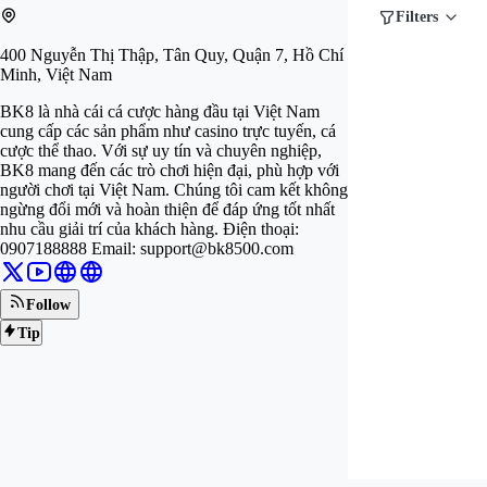
Filters
400 Nguyễn Thị Thập, Tân Quy, Quận 7, Hồ Chí
Minh, Việt Nam
BK8 là nhà cái cá cược hàng đầu tại Việt Nam
cung cấp các sản phẩm như casino trực tuyến, cá
cược thể thao. Với sự uy tín và chuyên nghiệp,
BK8 mang đến các trò chơi hiện đại, phù hợp với
người chơi tại Việt Nam. Chúng tôi cam kết không
ngừng đổi mới và hoàn thiện để đáp ứng tốt nhất
nhu cầu giải trí của khách hàng. Điện thoại:
0907188888 Email:
support@bk8500.com
Follow
Tip