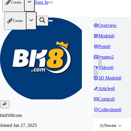
Sign In
Create
Create
Overview
Models
0
Posts
0
Images
2
Videos
0
3D Models
0
Articles
0
Comics
0
Collections
0
bk8500com
Joined
Jan 27, 2025
Newest