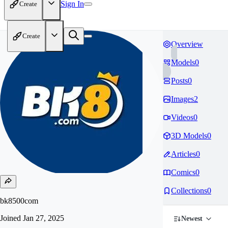
Sign In
Create
Create
Overview
Models
0
Posts
0
Images
2
Videos
0
3D Models
0
Articles
0
Comics
0
Collections
0
bk8500com
Joined
Jan 27, 2025
Newest